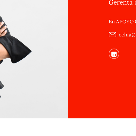
Gerenta 
En APOYO C
cchia@