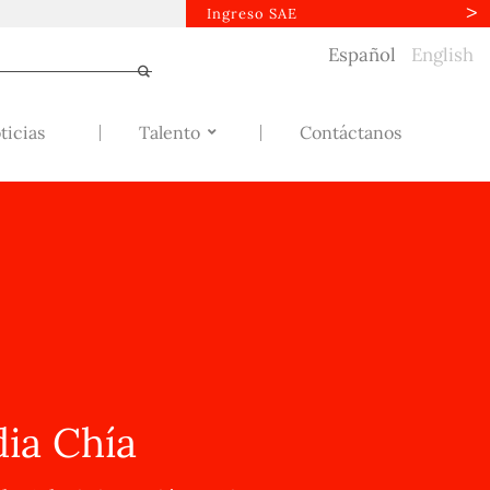
Ingreso SAE
Español
English
ticias
Talento
Contáctanos
ia Chía