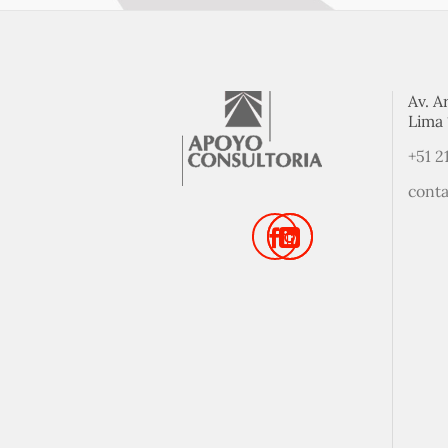
Av. A
Lima 
+51 2
cont