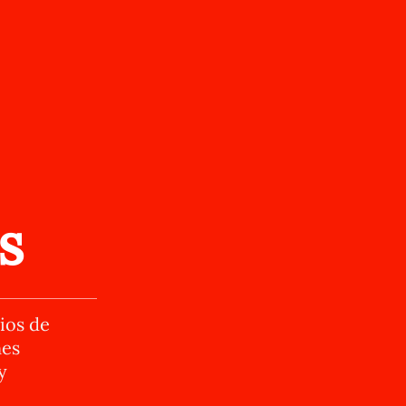
s
ios de
nes
y