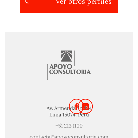
Ver otros perfiles
Av. Armendariz 424
Lima 15074. Perú
+51 213 1100
contacta@apoyoconsultoria.com