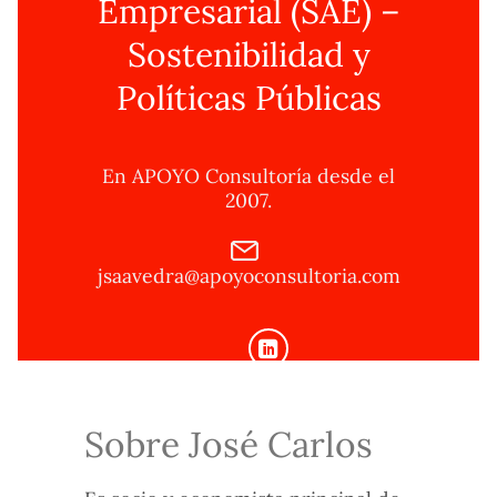
Empresarial (SAE) –
Sostenibilidad y
Políticas Públicas
En APOYO Consultoría desde el
2007.
jsaavedra@apoyoconsultoria.com
Sobre José Carlos