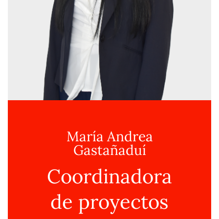
María Andrea
Gastañaduí
Coordinadora
de proyectos