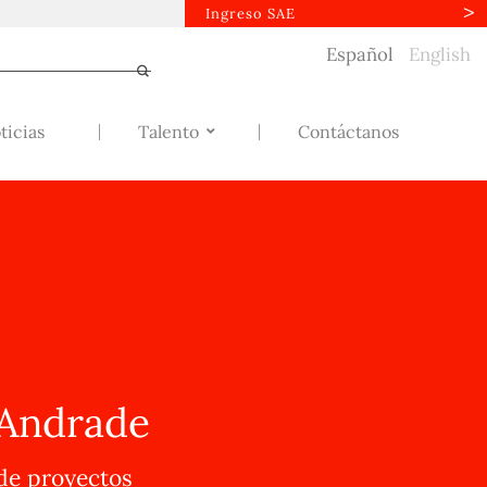
Ingreso SAE
Español
English
ticias
Talento
Contáctanos
 Andrade
de proyectos