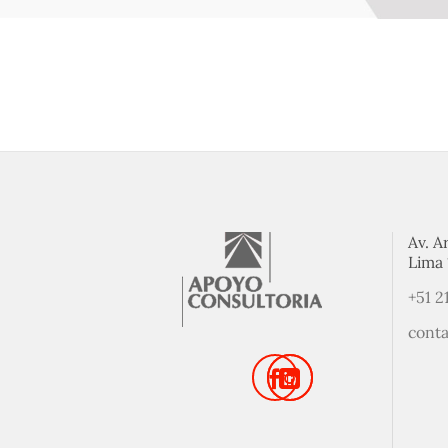
Av. A
Lima 
+51 2
cont