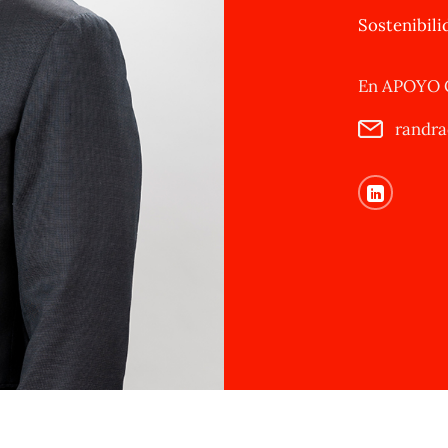
Sostenibili
En APOYO Co
randra