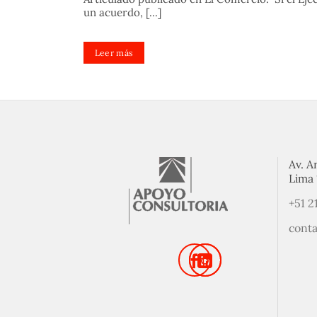
un acuerdo, [...]
Leer más
Av. A
Lima 
+51 2
cont