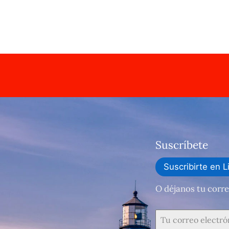
Suscríbete
Suscribirte en L
O déjanos tu corre