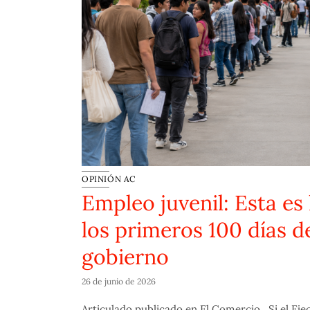
OPINIÓN AC
ve
Empleo juvenil: Esta es 
bierno
los primeros 100 días d
gobierno
formación
26 de junio de 2026
Articulado publicado en El Comercio. Si el Ejecu