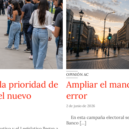
OPINIÓN AC
la prioridad de
Ampliar el man
el nuevo
error
2 de junio de 2026
En esta campaña electoral se 
Banco [...]
tivo y el Legislativo llegan a