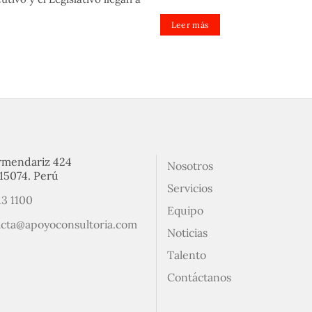
Leer más
rmendariz 424
Nosotros
15074. Perú
Servicios
13 1100
Equipo
acta@apoyoconsultoria.com
Noticias
Talento
Contáctanos