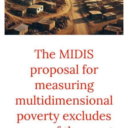
The MIDIS
proposal for
measuring
multidimensional
poverty excludes