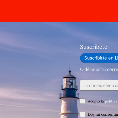
Suscríbete
Suscribirte en L
O déjanos tu corre
Acepto la
polític
Doy mi consentim