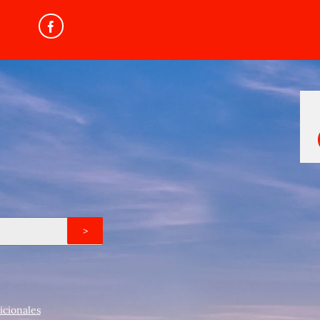
>
icionales