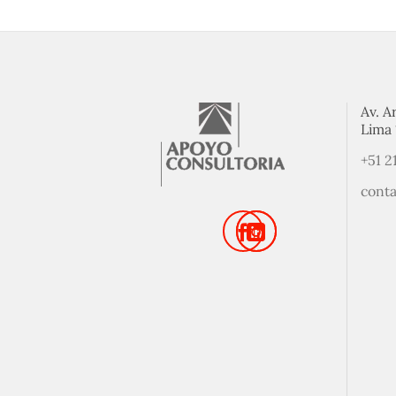
Av. A
Lima 
+51 2
cont