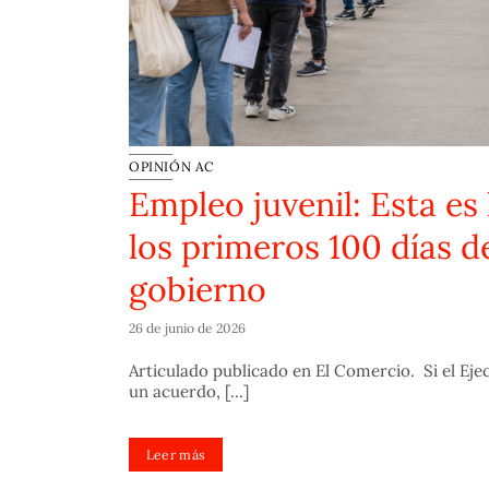
OPINIÓN AC
ve
Empleo juvenil: Esta es 
bierno
los primeros 100 días d
gobierno
formación
26 de junio de 2026
Articulado publicado en El Comercio. Si el Ejecu
un acuerdo, [...]
Leer más