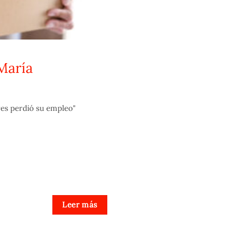
María
res perdió su empleo"
Leer más