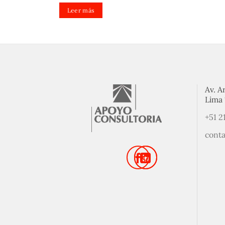
Leer más
Av. A
Lima 
+51 2
cont