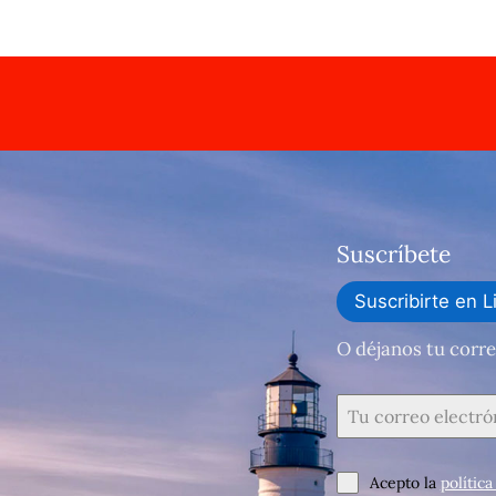
Suscríbete
Suscribirte en L
O déjanos tu corre
Acepto la
polític