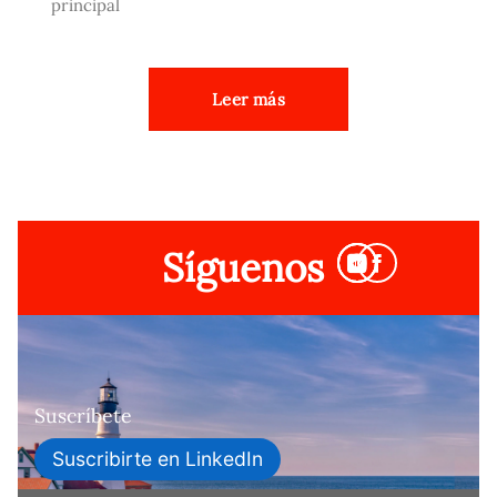
principal
Leer más
Síguenos
Suscríbete
Suscribirte en LinkedIn