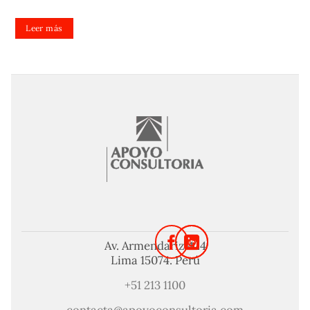
Leer más
Av. Armendariz 424
Lima 15074. Perú
+51 213 1100
contacta@apoyoconsultoria.com