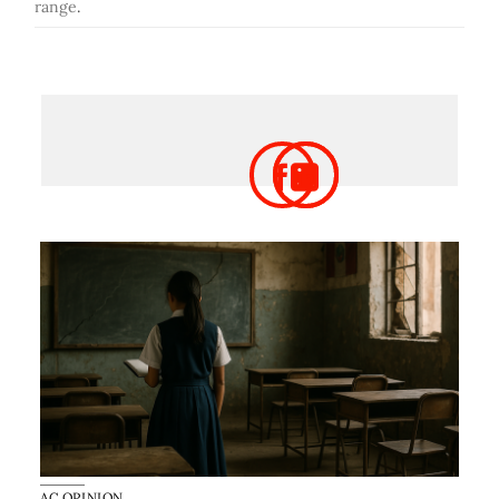
range
.
AC OPINION