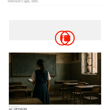
Interest Caps
,
SBS
.
AC OPINION