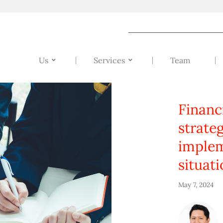
Us
Services
Team
Financ
strate
implem
situat
May 7, 2024