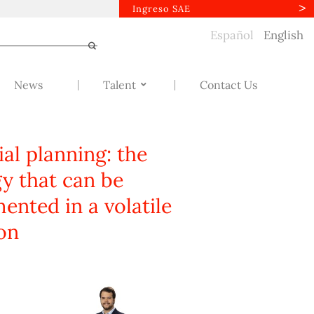
Ingreso SAE
Español
English
News
Talent
Contact Us
ial planning: the
gy that can be
ented in a volatile
ion