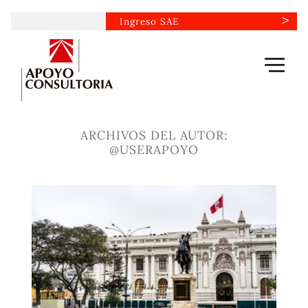
Saltar
Ingreso SAE
al
contenido
ARCHIVOS DEL AUTOR:
@USERAPOYO