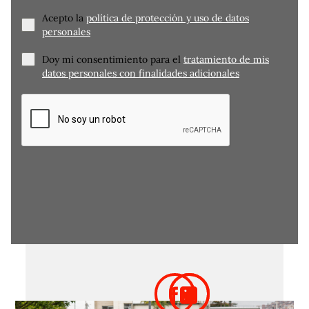
Acepto la
política de protección y uso de datos
personales
Doy mi consentimiento para el
tratamiento de mis
datos personales con finalidades adicionales