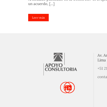
un acuerdo, [...]
Leer más
Av. A
Lima 
+51 2
cont