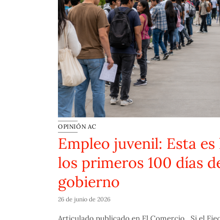
OPINIÓN AC
ve
Empleo juvenil: Esta es 
bierno
los primeros 100 días d
gobierno
formación
26 de junio de 2026
Articulado publicado en El Comercio. Si el Ejecu