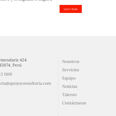
Leer más
rmendariz 424
Nosotros
15074. Perú
Servicios
13 1100
Equipo
acta@apoyoconsultoria.com
Noticias
Talento
Contáctanos