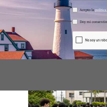
Acepto la
polític
Doy mi consentim