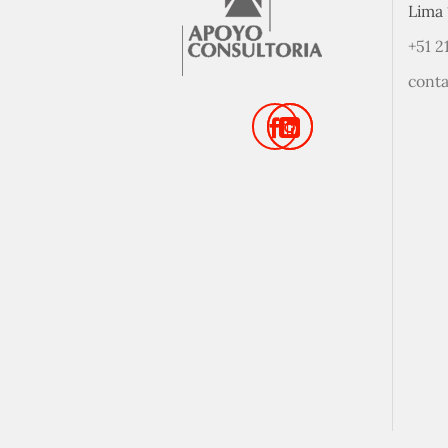
Lima 
+51 2
cont