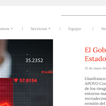
otros
Servicios
Equipo
No
El Gob
Estado
22 de mayo de
Gianfranco 
APOYO Cons
de los ries
entorno mar
recrudecimi
erosión del