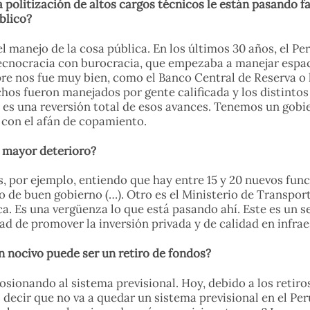
 politización de altos cargos técnicos le están pasando fa
blico?
l manejo de la cosa pública. En los últimos 30 años, el P
ecnocracia con burocracia, que empezaba a manejar espaci
e nos fue muy bien, como el Banco Central de Reserva o l
s fueron manejados por gente calificada y los distintos
es una reversión total de esos avances. Tenemos un gobie
 con el afán de copamiento.
 mayor deterioro?
as, por ejemplo, entiendo que hay entre 15 y 20 nuevos fu
o de buen gobierno (…). Otro es el Ministerio de Transpo
. Es una vergüenza lo que está pasando ahí. Este es un sec
dad de promover la inversión privada y de calidad en infra
n nocivo puede ser un retiro de fondos?
sionando al sistema previsional. Hoy, debido a los retir
decir que no va a quedar un sistema previsional en el Per