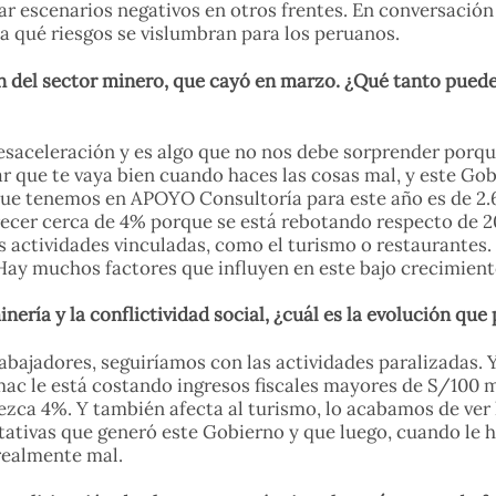
ar escenarios negativos en otros frentes. En conversació
a qué riesgos se vislumbran para los peruanos.
ón del sector minero, que cayó en marzo. ¿Qué tanto puede
saceleración y es algo que no nos debe sorprender porque
ar que te vaya bien cuando haces las cosas mal, y este Go
 que tenemos en APOYO Consultoría para este año es de 2.
crecer cerca de 4% porque se está rebotando respecto de 
 actividades vinculadas, como el turismo o restaurantes.
Hay muchos factores que influyen en este bajo crecimient
nería y la conflictividad social, ¿cuál es la evolución qu
 trabajadores, seguiríamos con las actividades paralizadas
ac le está costando ingresos fiscales mayores de S/100 mi
crezca 4%. Y también afecta al turismo, lo acabamos de ver
ativas que generó este Gobierno y que luego, cuando le ha
realmente mal.