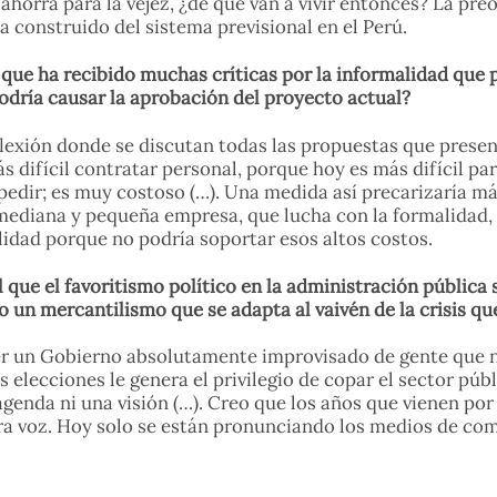
 ahorra para la vejez, ¿de qué van a vivir entonces? La p
 construido del sistema previsional en el Perú.
ue ha recibido muchas críticas por la informalidad que po
odría causar la aprobación del proyecto actual?
lexión donde se discutan todas las propuestas que present
 difícil contratar personal, porque hoy es más difícil pa
espedir; es muy costoso (…). Una medida así precarizaría 
ediana y pequeña empresa, que lucha con la formalidad, q
idad porque no podría soportar esos altos costos.
que el favoritismo político en la administración pública 
o un mercantilismo que se adapta al vaivén de la crisis q
er un Gobierno absolutamente improvisado de gente que no 
 elecciones le genera el privilegio de copar el sector pú
agenda ni una visión (…). Creo que los años que vienen por
tra voz. Hoy solo se están pronunciando los medios de co