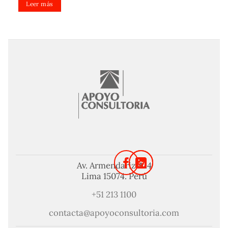
Leer más
Av. Armendariz 424
Lima 15074. Perú
+51 213 1100
contacta@apoyoconsultoria.com