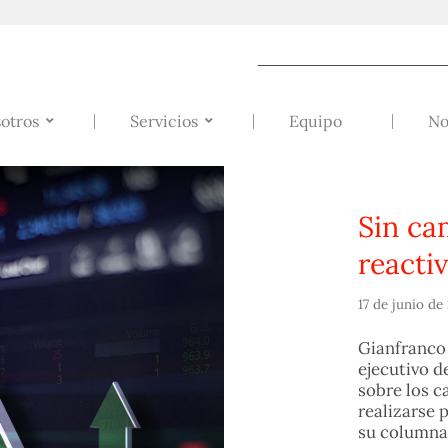
otros
Servicios
Equipo
No
Sin ca
reacti
17 de junio de
Gianfranco 
ejecutivo d
sobre los c
realizarse 
su columna 