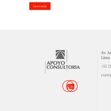
Leer más
Av. A
Lima 
+51 2
cont