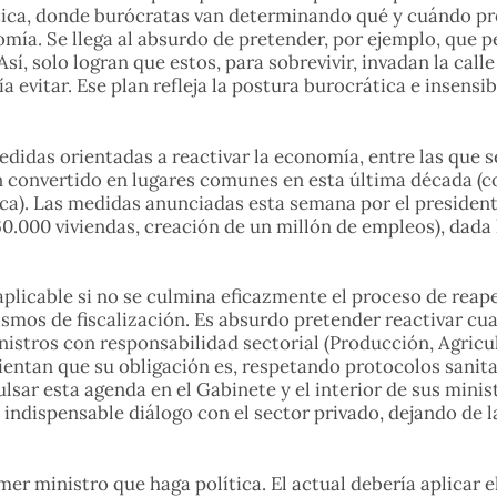
tica, donde burócratas van determinando qué y cuándo pr
ía. Se llega al absurdo de pretender, por ejemplo, que 
 Así, solo logran que estos, para sobrevivir, invadan la ca
 evitar. Ese plan refleja la postura burocrática e insensi
didas orientadas a reactivar la economía, entre las que 
n convertido en lugares comunes en esta última década (
ica). Las medidas anunciadas esta semana por el presiden
60.000 viviendas, creación de un millón de empleos), dada
naplicable si no se culmina eficazmente el proceso de reap
mos de fiscalización. Es absurdo pretender reactivar c
nistros con responsabilidad sectorial (Producción, Agricul
ntan que su obligación es, respetando protocolos sanitari
lsar esta agenda en el Gabinete y el interior de sus minis
e indispensable diálogo con el sector privado, dejando de
mer ministro que haga política. El actual debería aplica