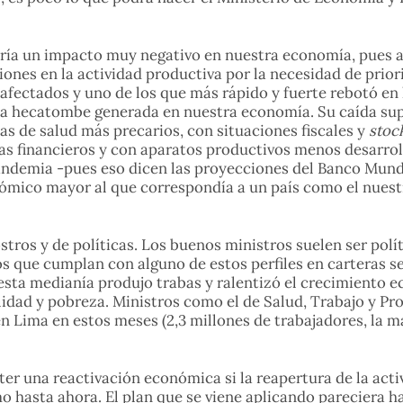
ía un impacto muy negativo en nuestra economía, pues a d
iones en la actividad productiva por la necesidad de priori
fectados y uno de los que más rápido y fuerte rebotó en la
ar la hecatombe generada en nuestra economía. Su caída s
as de salud más precarios, con situaciones fiscales y
stoc
as financieros y con aparatos productivos menos desarroll
demia -pues eso dicen las proyecciones del Banco Mundi
mico mayor al que correspondía a un país como el nuestro
tros y de políticas. Los buenos ministros suelen ser polí
s que cumplan con alguno de estos perfiles en carteras s
esta medianía produjo trabas y ralentizó el crecimiento 
dad y pobreza. Ministros como el de Salud, Trabajo y Pro
en Lima en estos meses (2,3 millones de trabajadores, la
r una reactivación económica si la reapertura de la acti
 hasta ahora. El plan que se viene aplicando pareciera ha