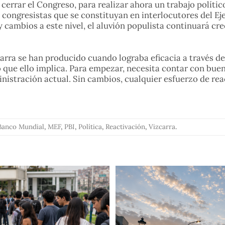
errar el Congreso, para realizar ahora un trabajo polític
congresistas que se constituyan en interlocutores del Eje
y cambios a este nivel, el aluvión populista continuará cre
ra se han producido cuando lograba eficacia a través de 
 lo que ello implica. Para empezar, necesita contar con b
nistración actual. Sin cambios, cualquier esfuerzo de re
Banco Mundial
,
MEF
,
PBI
,
Política
,
Reactivación
,
Vizcarra
.