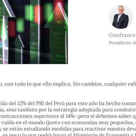
Gianfranco
Presidente d
ón, con todo lo que ello implica. Sin cambios, cualquier es
da del 12% del PBI del Perú para este año ha hecho tomar
, sino también por la estrategia adoptada para combatirla
 contracciones superiores al 14%-,pero sí debemos saber 
r caída en el mundo (junto con economías muy pequeñas,
 y se están estudiando medidas para reactivar nuestra de
co, es poco lo que podrá hacer el Ministerio de Economía y